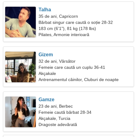
Talha
35 de ani, Capricorn
Bărbat singur care caută o soție 28-32
183 cm (6'1"), 81 kg (178 lbs)
Pilates, Armonie interioară
Gizem
32 de ani, Vărsător
Femeie care caută un cuplu 36-41
Akçakale
Antrenamentul câinilor, Cluburi de noapte
Gamze
23 de ani, Berbec
Femeie caută bărbat 28-34
Akçakale, Turcia
Dragoste adevărată