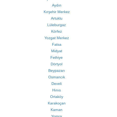
Aydın
Kırşehir Merkez
Artuklu
Lüleburgaz
Körfez
Yozgat Merkez
Fatsa
Midyat
Fethiye
Dörtyol
Beypazarı
Osmancık
Develi
Hınıs
Ortaköy
Karakoçan
Kaman
Yomra