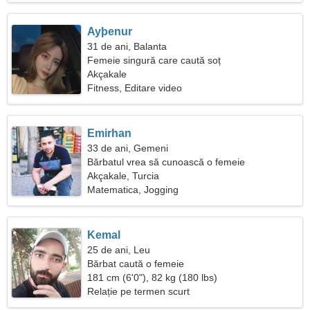
Ayþenur
31 de ani, Balanta
Femeie singură care caută soț
Akçakale
Fitness, Editare video
Emirhan
33 de ani, Gemeni
Bărbatul vrea să cunoască o femeie
Akçakale, Turcia
Matematica, Jogging
Kemal
25 de ani, Leu
Bărbat caută o femeie
181 cm (6'0"), 82 kg (180 lbs)
Relație pe termen scurt