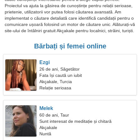
Proiectul va ajuta la găsirea de cunoștințe pentru relații serioase,
prietenie, utilizatorii vor putea folosi căutarea avansată. Am
implementat o căutare detaliată care identifică candidații pentru o
comunicare ușoară folosind un motor de căutare unic. Alăturați-vă
site-ului de întâlniri gratuit Akçakale pentru localnici, străini, turiști.
Bărbați și femei online
Ezgi
26 de ani, Săgetător
Fata își caută un iubit
Akçakale, Turcia
Relație serioasa
Melek
60 de ani, Taur
Sunt interesat de meditație și chitară
Akçakale
Nuntă