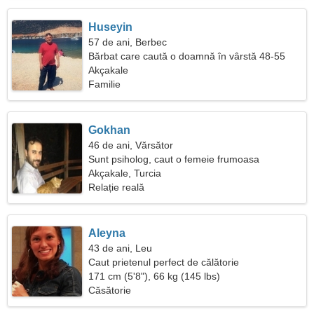
Huseyin
57 de ani, Berbec
Bărbat care caută o doamnă în vârstă 48-55
Akçakale
Familie
Gokhan
46 de ani, Vărsător
Sunt psiholog, caut o femeie frumoasa
Akçakale, Turcia
Relație reală
Aleyna
43 de ani, Leu
Caut prietenul perfect de călătorie
171 cm (5'8"), 66 kg (145 lbs)
Căsătorie