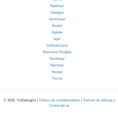
Nallıhan
Yatağan
Serinhisar
Baskil
Aşkale
İspir
Gölmarmara
Marmara Ereğlisi
Sivrihisar
Narman
Keşap
Turcia
© 2026, TurDatingGo |
Politica de confidentialitate
|
Termeni de utilizare
|
Contactați-ne