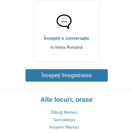
Începeți o conversație
In limba Română
Începeți înregistrarea
Alte locuri, orase
Elâzığ Merkez
Sancaktepe
Kırşehir Merkez