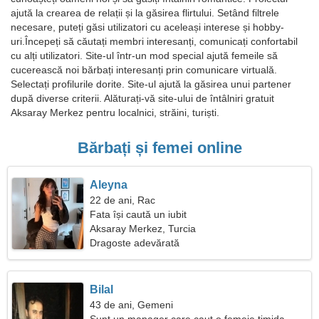
ajută la crearea de relații și la găsirea flirtului. Setând filtrele
necesare, puteți găsi utilizatori cu aceleași interese și hobby-
uri.Începeți să căutați membri interesanți, comunicați confortabil
cu alți utilizatori. Site-ul într-un mod special ajută femeile să
cucerească noi bărbați interesanți prin comunicare virtuală.
Selectați profilurile dorite. Site-ul ajută la găsirea unui partener
după diverse criterii. Alăturați-vă site-ului de întâlniri gratuit
Aksaray Merkez pentru localnici, străini, turiști.
Bărbați și femei online
Aleyna
22 de ani, Rac
Fata își caută un iubit
Aksaray Merkez, Turcia
Dragoste adevărată
Bilal
43 de ani, Gemeni