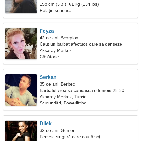
158 cm (5'3"), 61 kg (134 lbs)
Relație serioasa
Feyza
42 de ani, Scorpion
Caut un barbat afectuos care sa danseze
Aksaray Merkez
Căsătorie
Serkan
35 de ani, Berbec
Bărbatul vrea să cunoască o femeie 28-30
Aksaray Merkez, Turcia
Scufundări, Powerlifting
Dilek
32 de ani, Gemeni
Femeie singură care caută soț