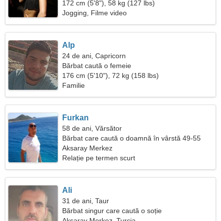
172 cm (5'8"), 58 kg (127 lbs)
Jogging, Filme video
Alp
24 de ani, Capricorn
Bărbat caută o femeie
176 cm (5'10"), 72 kg (158 lbs)
Familie
Furkan
58 de ani, Vărsător
Bărbat care caută o doamnă în vârstă 49-55
Aksaray Merkez
Relație pe termen scurt
Ali
31 de ani, Taur
Bărbat singur care caută o soție
Aksaray Merkez, Turcia