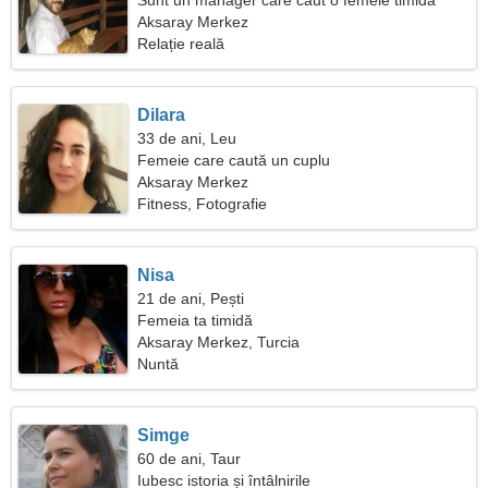
Sunt un manager care caut o femeie timida
Aksaray Merkez
Relație reală
Dilara
33 de ani, Leu
Femeie care caută un cuplu
Aksaray Merkez
Fitness, Fotografie
Nisa
21 de ani, Pești
Femeia ta timidă
Aksaray Merkez, Turcia
Nuntă
Simge
60 de ani, Taur
Iubesc istoria și întâlnirile