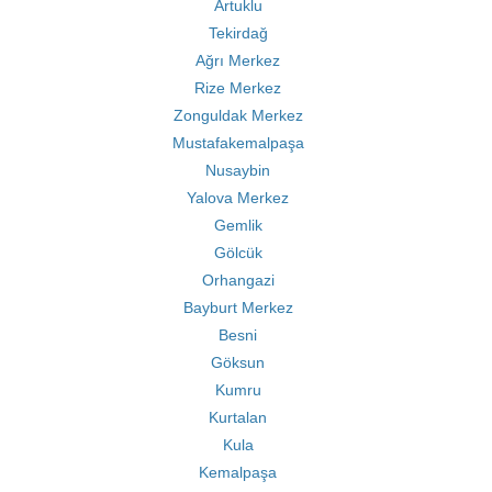
Artuklu
Tekirdağ
Ağrı Merkez
Rize Merkez
Zonguldak Merkez
Mustafakemalpaşa
Nusaybin
Yalova Merkez
Gemlik
Gölcük
Orhangazi
Bayburt Merkez
Besni
Göksun
Kumru
Kurtalan
Kula
Kemalpaşa