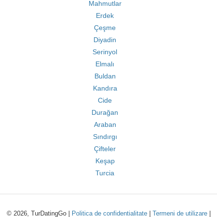
Mahmutlar
Erdek
Çeşme
Diyadin
Serinyol
Elmalı
Buldan
Kandıra
Cide
Durağan
Araban
Sındırgı
Çifteler
Keşap
Turcia
© 2026, TurDatingGo |
Politica de confidentialitate
|
Termeni de utilizare
|