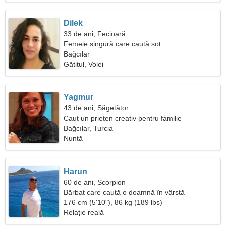
Dilek
33 de ani, Fecioară
Femeie singură care caută soț
Bağcılar
Gătitul, Volei
Yagmur
43 de ani, Săgetător
Caut un prieten creativ pentru familie
Bağcılar, Turcia
Nuntă
Harun
60 de ani, Scorpion
Bărbat care caută o doamnă în vârstă
176 cm (5'10"), 86 kg (189 lbs)
Relație reală