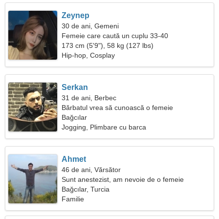
Zeynep
30 de ani, Gemeni
Femeie care caută un cuplu 33-40
173 cm (5'9"), 58 kg (127 lbs)
Hip-hop, Cosplay
Serkan
31 de ani, Berbec
Bărbatul vrea să cunoască o femeie
Bağcılar
Jogging, Plimbare cu barca
Ahmet
46 de ani, Vărsător
Sunt anestezist, am nevoie de o femeie
neobișnuită
Bağcılar, Turcia
Familie