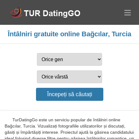
Întâlniri gratuite online Bağcılar, Turcia
TurDatingGo este un serviciu popular de întâlniri online
Bağcılar, Turcia. Vizualizați fotografiile utilizatorilor și discutați,
găsiți și împărtășiți interese. Proiectul ajută la găsirea candidatului
ideal folosind diverse filtre pentru găsirea întâlnirilor romantice, un