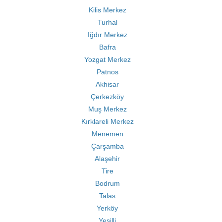
Kilis Merkez
Turhal
Iğdır Merkez
Bafra
Yozgat Merkez
Patnos
Akhisar
Çerkezköy
Muş Merkez
Kırklareli Merkez
Menemen
Çarşamba
Alaşehir
Tire
Bodrum
Talas
Yerköy
Yeşilli