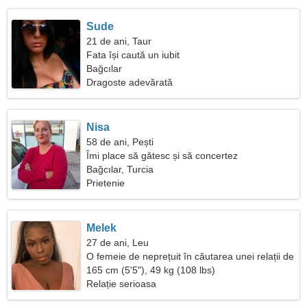
Sude
21 de ani, Taur
Fata își caută un iubit
Bağcılar
Dragoste adevărată
Nisa
58 de ani, Pești
Îmi place să gătesc și să concertez
Bağcılar, Turcia
Prietenie
Melek
27 de ani, Leu
O femeie de neprețuit în căutarea unei relații de
durată
165 cm (5'5"), 49 kg (108 lbs)
Relație serioasa