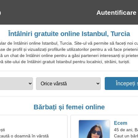
Autentificare
Întâlniri gratuite online Istanbul, Turcia
r de întâlniri online Istanbul, Turcia. Site-ul vă permite să faceți noi c
 de profil și vizualizați profilurile utilizatorilor pentru a vă face prieteni
 un chat de întâlniri online pentru a găsi parteneri interesanți și prieteni
ite-ului de întâlniri gratuit Istanbul pentru localnici, străini, turiști.
Bărbați și femei online
Ecem
ști
45 de ani, B
caută o doamnă în vârstă
Caut un bărba