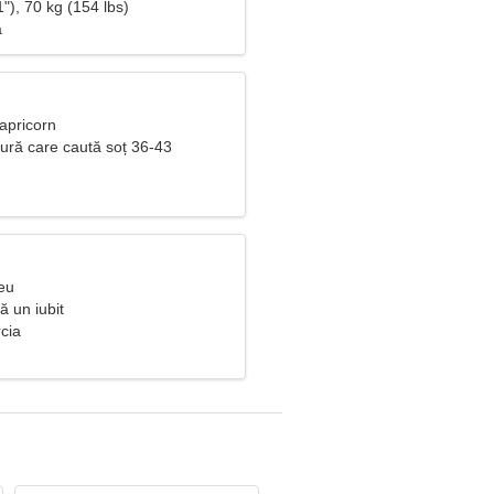
"), 70 kg (154 lbs)
ă
apricorn
ură care caută soț 36-43
eu
ă un iubit
rcia