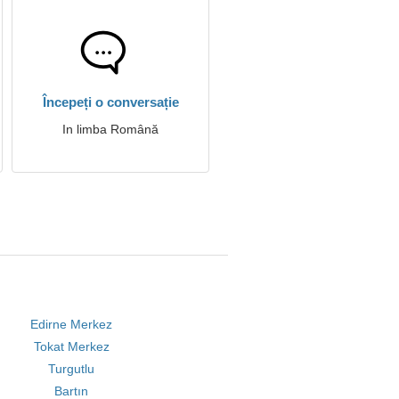
Începeți o conversație
In limba Română
Edirne Merkez
Tokat Merkez
Turgutlu
Bartın