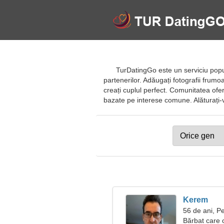
TurDatingGo este un serviciu popula
partenerilor. Adăugați fotografii frumoase
creați cuplul perfect. Comunitatea oferă
bazate pe interese comune. Alăturați-vă s
Kerem
56 de ani, Pe
Bărbat care 