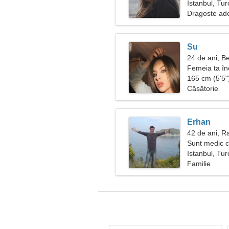
Istanbul, Tur
Dragoste ad
Su
24 de ani, B
Femeia ta î
165 cm (5'5")
Căsătorie
Erhan
42 de ani, R
Sunt medic c
Istanbul, Tur
Familie