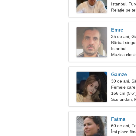
Istanbul, Tur
Relație pe t
Emre
35 de ani, 
Bărbat singu
Istanbul
Muzica clasic
Gamze
30 de ani, S
Femeie care 
166 cm (5'6")
Scufundări, 
Fatma
60 de ani, F
Îmi place fit