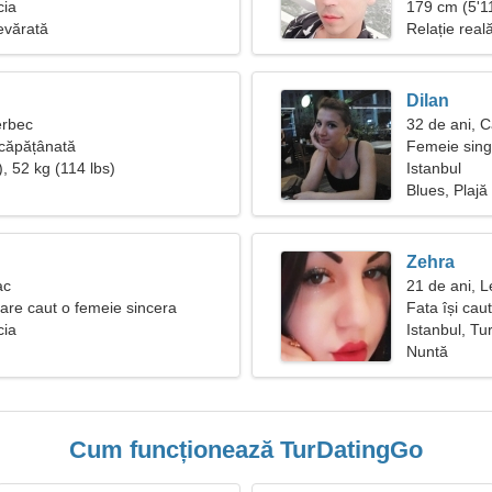
cia
179 cm (5'11
evărată
Relație real
Dilan
erbec
32 de ani, C
ncăpățânată
Femeie sing
, 52 kg (114 lbs)
Istanbul
Blues, Plajă
Zehra
ac
21 de ani, L
are caut o femeie sincera
Fata își caut
cia
Istanbul, Tu
Nuntă
Cum funcționează TurDatingGo