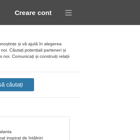
Creare cont
unoștințe și vă ajută în alegerea
 noi. Căutați potențiali parteneri și
 noi. Comunicați și construiți relații
alanta
t inspirat de întâlniri