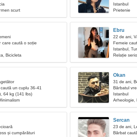
cia
Istanbul
ermen scurt
Prietenie
Ebru
Gemeni
22 de ani, V
r care caută o soție
Femeie caut
Istanbul, Tu
a, Bicicleta
Relație seri
Okan
ăgetător
31 de ani, 
caută un cuplu 36-41
Bărbatul vr
, 64 kg (141 lbs)
Istanbul
Minimalism
Arheologie, 
Sercan
ecioară
23 de ani, L
ness și cumpărături
Bărbat caut