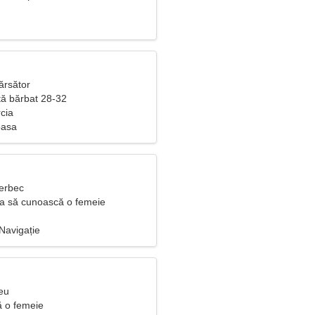
ărsător
ă bărbat 28-32
rcia
oasa
Berbec
ea să cunoască o femeie
Navigație
eu
ă o femeie