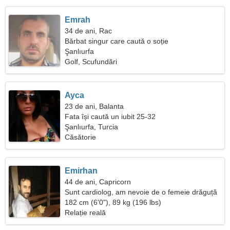
Emrah
34 de ani, Rac
Bărbat singur care caută o soție
Şanlıurfa
Golf, Scufundări
Ayca
23 de ani, Balanta
Fata își caută un iubit 25-32
Şanlıurfa, Turcia
Căsătorie
Emirhan
44 de ani, Capricorn
Sunt cardiolog, am nevoie de o femeie drăguță
182 cm (6'0"), 89 kg (196 lbs)
Relație reală