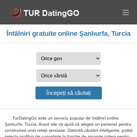
Întâlniri gratuite online Şanlıurfa, Turcia
TurDatingGo este un serviciu popular de întâlniri online
Şanlıurfa, Turcia. Acest site vă ajută să alegeți un partener pentru
construirea unei relații serioase. Datorită căutării inteligente, puteți
selecta profiluri de cunoștințe în funcție de anumite criterii pentru