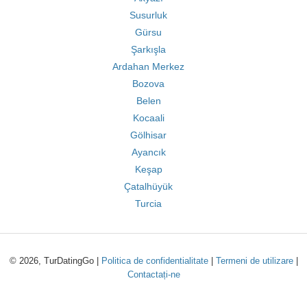
Susurluk
Gürsu
Şarkışla
Ardahan Merkez
Bozova
Belen
Kocaali
Gölhisar
Ayancık
Keşap
Çatalhüyük
Turcia
© 2026, TurDatingGo |
Politica de confidentialitate
|
Termeni de utilizare
|
Contactați-ne