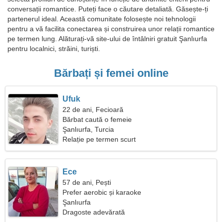
conversații romantice. Puteți face o căutare detaliată. Găsește-ți
partenerul ideal. Această comunitate folosește noi tehnologii
pentru a vă facilita conectarea și construirea unor relații romantice
pe termen lung. Alăturați-vă site-ului de întâlniri gratuit Şanlıurfa
pentru localnici, străini, turiști.
Bărbați și femei online
Ufuk
22 de ani, Fecioară
Bărbat caută o femeie
Şanlıurfa, Turcia
Relație pe termen scurt
Ece
57 de ani, Pești
Prefer aerobic și karaoke
Şanlıurfa
Dragoste adevărată