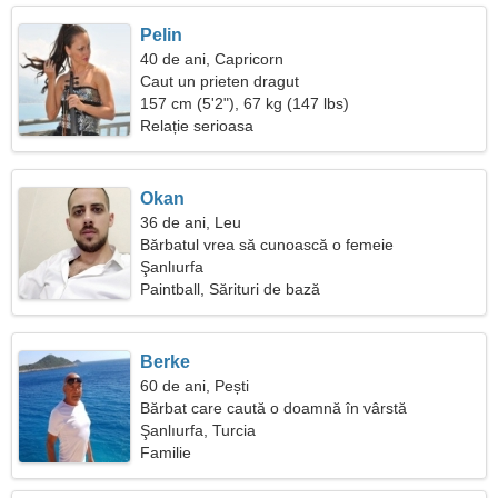
Pelin
40 de ani, Capricorn
Caut un prieten dragut
157 cm (5'2"), 67 kg (147 lbs)
Relație serioasa
Okan
36 de ani, Leu
Bărbatul vrea să cunoască o femeie
Şanlıurfa
Paintball, Sărituri de bază
Berke
60 de ani, Pești
Bărbat care caută o doamnă în vârstă
Şanlıurfa, Turcia
Familie