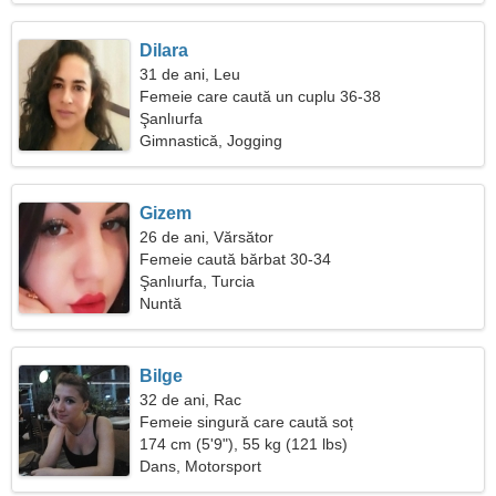
Dilara
31 de ani, Leu
Femeie care caută un cuplu 36-38
Şanlıurfa
Gimnastică, Jogging
Gizem
26 de ani, Vărsător
Femeie caută bărbat 30-34
Şanlıurfa, Turcia
Nuntă
Bilge
32 de ani, Rac
Femeie singură care caută soț
174 cm (5'9"), 55 kg (121 lbs)
Dans, Motorsport