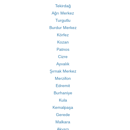
Tekirdağ
Ağrı Merkez
Turgutlu
Burdur Merkez
Körfez
Kozan
Patnos
Cizre
Ayvalık
Şırnak Merkez
Merzifon
Edremit
Burhaniye
Kula
Kemalpaşa
Gerede
Malkara
Akyazı