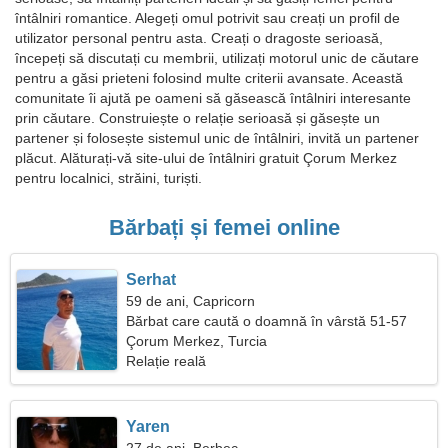
întâlniri romantice. Alegeți omul potrivit sau creați un profil de
utilizator personal pentru asta. Creați o dragoste serioasă,
începeți să discutați cu membrii, utilizați motorul unic de căutare
pentru a găsi prieteni folosind multe criterii avansate. Această
comunitate îi ajută pe oameni să găsească întâlniri interesante
prin căutare. Construiește o relație serioasă și găsește un
partener și folosește sistemul unic de întâlniri, invită un partener
plăcut. Alăturați-vă site-ului de întâlniri gratuit Çorum Merkez
pentru localnici, străini, turiști.
Bărbați și femei online
Serhat
59 de ani, Capricorn
Bărbat care caută o doamnă în vârstă 51-57
Çorum Merkez, Turcia
Relație reală
Yaren