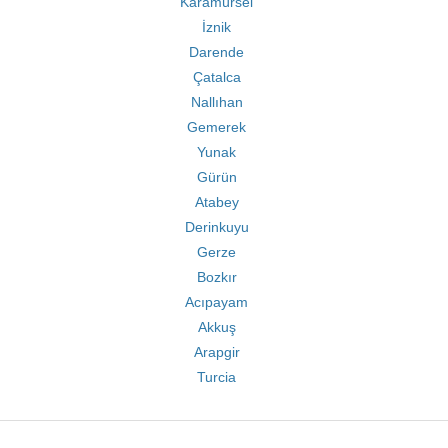
Karamürsel
İznik
Darende
Çatalca
Nallıhan
Gemerek
Yunak
Gürün
Atabey
Derinkuyu
Gerze
Bozkır
Acıpayam
Akkuş
Arapgir
Turcia