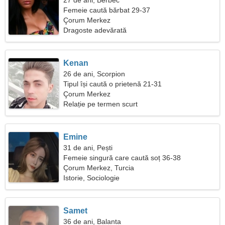
27 de ani, Berbec
Femeie caută bărbat 29-37
Çorum Merkez
Dragoste adevărată
Kenan
26 de ani, Scorpion
Tipul își caută o prietenă 21-31
Çorum Merkez
Relație pe termen scurt
Emine
31 de ani, Pești
Femeie singură care caută soț 36-38
Çorum Merkez, Turcia
Istorie, Sociologie
Samet
36 de ani, Balanta