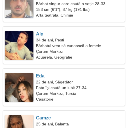
Bărbat singur care caută o soție 28-33
183 cm (6'1"), 87 kg (191 lbs)
Artă teatrală, Chimie
Alp
34 de ani, Pești
Bărbatul vrea să cunoască o femeie
Çorum Merkez
Acuarelă, Geografie
Eda
22 de ani, Săgetător
Fata își caută un iubit 27-34
Çorum Merkez, Turcia
Căsătorie
Gamze
25 de ani, Balanta