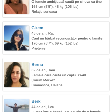
O femeie ambițioasă caută pe cineva ca tine
165 cm (5'5"), 48 kg (105 lbs)
Relație serioasa
Gizem
45 de ani, Rac
Caut un bărbat recunoscător pentru o familie
170 cm (5'7"), 69 kg (152 lbs)
Prietenie
Berna
32 de ani, Taur
Femeie care caută un cuplu 38-40
Çorum Merkez
Gimnastică, Călărie
Berk
44 de ani, Leu
Lucrez într-o bancă, am nevoie de o femeie