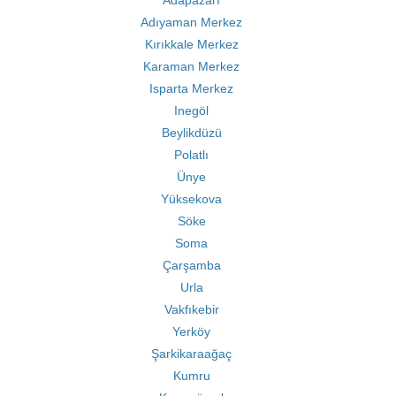
Adapazarı
Adıyaman Merkez
Kırıkkale Merkez
Karaman Merkez
Isparta Merkez
Inegöl
Beylikdüzü
Polatlı
Ünye
Yüksekova
Söke
Soma
Çarşamba
Urla
Vakfıkebir
Yerköy
Şarkikaraağaç
Kumru