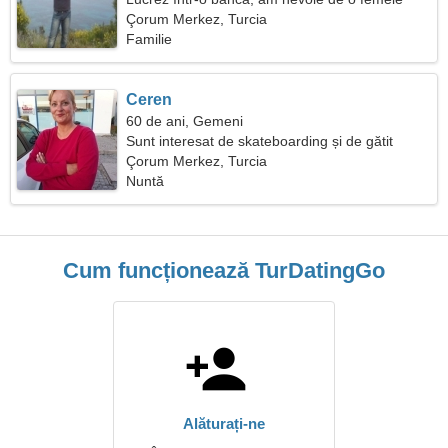
înflăcărată
Çorum Merkez, Turcia
Familie
Ceren
60 de ani, Gemeni
Sunt interesat de skateboarding și de gătit
Çorum Merkez, Turcia
Nuntă
Cum funcționează TurDatingGo
Alăturați-ne