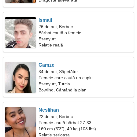
Dragoste adevărată
Ismail
26 de ani, Berbec
Bărbat caută o femeie
Esenyurt
Relație reală
Gamze
34 de ani, Săgetător
Femeie care caută un cuplu
Esenyurt, Turcia
Bowling, Cântând la pian
Neslihan
22 de ani, Berbec
Femeie caută bărbat 27-33
160 cm (5'3"), 49 kg (108 lbs)
Relație serioasa