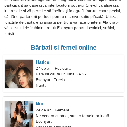
participant să găsească interlocutorii potriviți. Site-ul vă afișează
interesele și vă permite să încărcați fotografii într-un chat special,
căutând partenerii perfecți pentru o conversație plăcută. Utilizați
funcțiile de căutare avansată pentru a vă face prieteni. Alăturați-
vă site-ului de întâlniri gratuit Esenyurt pentru localnici, străini,
turiști.
Bărbați și femei online
Hatice
27 de ani, Fecioară
Fata își caută un iubit 33-35
Esenyurt, Turcia
Nuntă
Nur
24 de ani, Gemeni
Ne vedem curând, sunt o femeie rafinată
Esenyurt