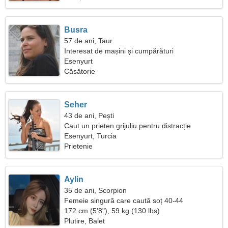
Busra
57 de ani, Taur
Interesat de mașini și cumpărături
Esenyurt
Căsătorie
Seher
43 de ani, Pești
Caut un prieten grijuliu pentru distracție
Esenyurt, Turcia
Prietenie
Aylin
35 de ani, Scorpion
Femeie singură care caută soț 40-44
172 cm (5'8"), 59 kg (130 lbs)
Plutire, Balet