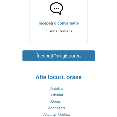
Începeți o conversație
In limba Română
Începeți înregistrarea
Alte locuri, orase
Antalya
Üsküdar
Denizli
Adapazarı
Aksaray Merkez