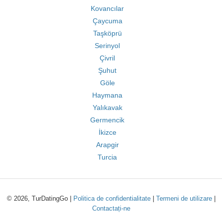
Kovancılar
Çaycuma
Taşköprü
Serinyol
Çivril
Şuhut
Göle
Haymana
Yalıkavak
Germencik
İkizce
Arapgir
Turcia
© 2026, TurDatingGo |
Politica de confidentialitate
|
Termeni de utilizare
|
Contactați-ne