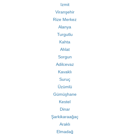
Izmit
Viranşehir
Rize Merkez
Alanya
Turgutlu
Kahta
Ahlat
Sorgun
Adilcevaz
Kavaklı
Suruç
Üzümlü
Gümüşhane
Kestel
Dinar
Şarkikaraağaç
Araklı
Elmadağ