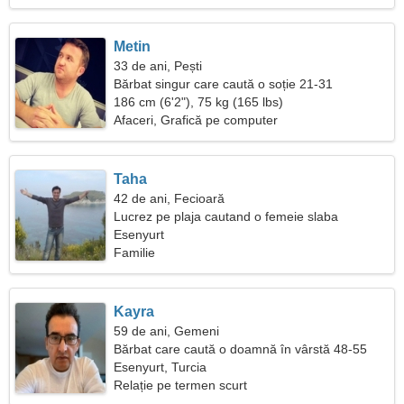
Metin
33 de ani, Pești
Bărbat singur care caută o soție 21-31
186 cm (6'2"), 75 kg (165 lbs)
Afaceri, Grafică pe computer
Taha
42 de ani, Fecioară
Lucrez pe plaja cautand o femeie slaba
Esenyurt
Familie
Kayra
59 de ani, Gemeni
Bărbat care caută o doamnă în vârstă 48-55
Esenyurt, Turcia
Relație pe termen scurt